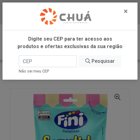
×
Baixe já nosso APP
0
Digite seu CEP para ter acesso aos
produtos e ofertas exclusivas da sua região
Pesquisar
VOLTAR
INÍCIO
FINI
Não sei meu CEP
BALA GELATINA SORVETINHO 80G FINI