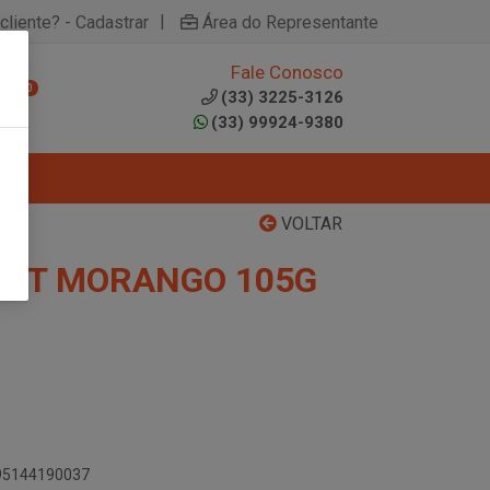
|
cliente? - Cadastrar
Área do Representante
Fale Conosco
0
(33) 3225-3126
(33) 99924-9380
VOLTAR
RUIT MORANGO 105G
895144190037