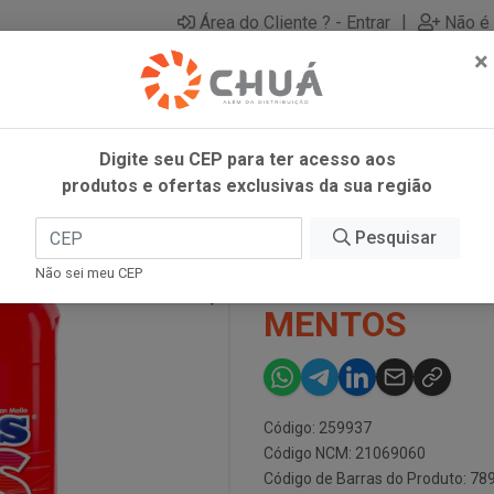
|
Área do Cliente ? - Entrar
Não é 
×
Digite seu CEP para ter acesso aos
produtos e ofertas exclusivas da sua região
05G MENTOS
Pesquisar
BALA KISS F
Não sei meu CEP
MENTOS
Código: 259937
Código NCM: 21069060
Código de Barras do Produto: 7