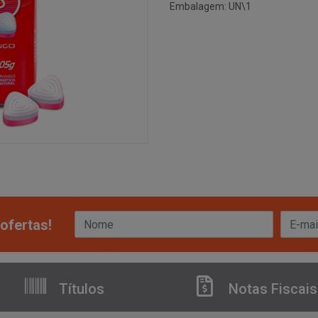
Embalagem: UN\1
ofertas!
Títulos
Notas Fiscais