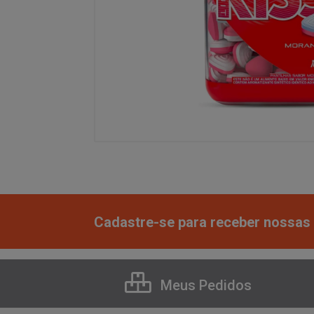
Cadastre-se para receber nossas 
Meus Pedidos