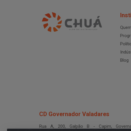
Inst
Quem
Progr
Polít
Indús
Blog
CD Governador Valadares
Rua A, 200, Galpão B - Capim, Governa