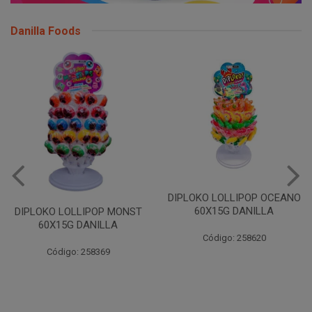
Danilla Foods
DIPLOKO LOLLIPOP OCEANO
DIPLOKO LOLLIPO
60X15G DANILLA
POP 60X15G DAN
P MONST
LA
Código: 258620
Código: 25862
9