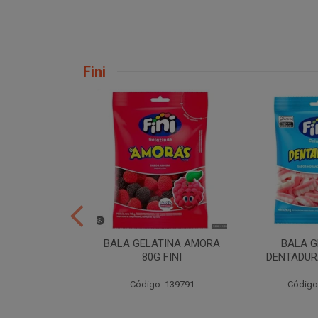
Fini
ER 10X35 FINI
BALA GELATINA AMORA
BALA G
80G FINI
DENTADURA
: 258539
Código: 139791
Código