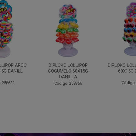
 LOLLIPOP
DIPLOKO LOLLIPOP MONST
DIPLOKO 
O 60X15G
60X15G DANILLA
OCEANO 60X
ILLA
Código: 258369
Código:
: 258366