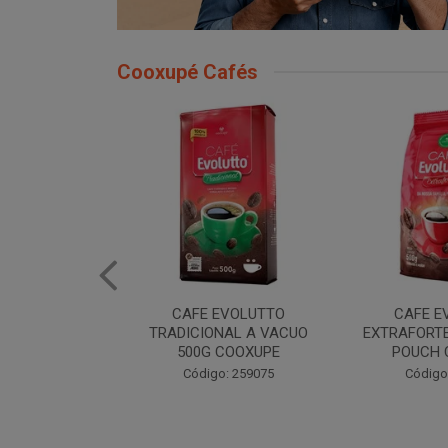
Cooxupé Cafés
EVOLUTTO
CAFE EVOLUTTO
CAFE E
NAL A VACUO
EXTRAFORTE MOIDO 500G
TRADIONAL
COOXUPE
POUCH COOXUPE
POUCH 
: 259075
Código: 259076
Código