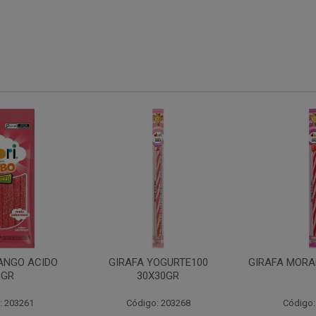
OGURTE100
GIRAFA MORANGO 30X30GR
GIRAFA F
30GR
30X
: 203268
Código: 203270
Código: