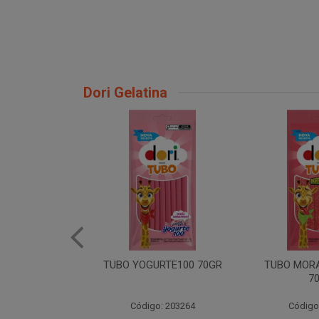
Dori Gelatina
RTE100 70GR
TUBO MORANGO ACIDO
GIRAFA Y
70GR
30X
: 203264
Código: 203261
Código