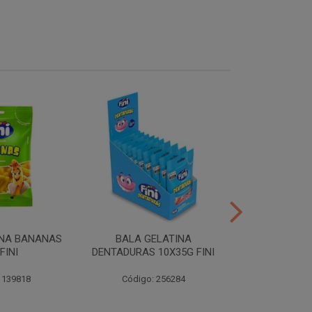
INA BANANAS
BALA GELATINA
TUBES MORA
FINI
DENTADURAS 10X35G FINI
10X35G
 139818
Código: 256284
Código: