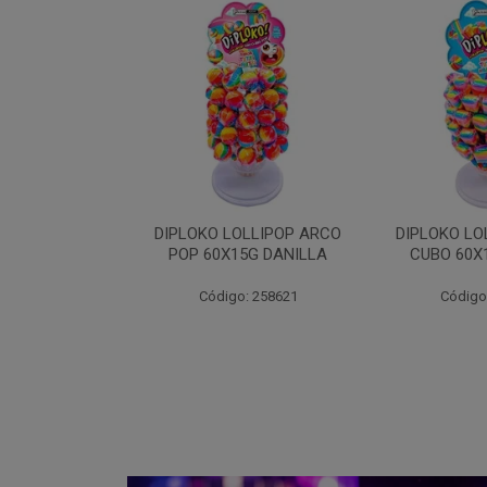
OLLIPOP ARCO
DIPLOKO LOLLIPOP ARCO
DIPLOKO
5G DANILLA
CUBO 60X15G DANILL
COGUMEL
DAN
: 258621
Código: 258622
Código