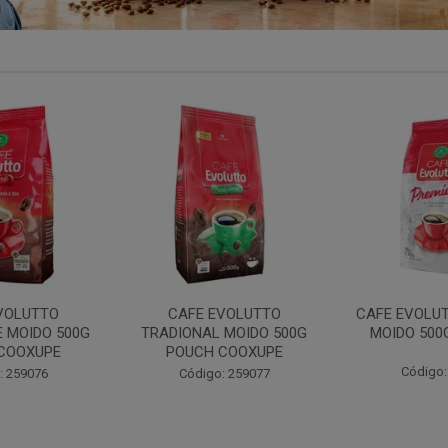
VOLUTTO
CAFE EVOLUTTO PREMIUM
FILTRO REU
 MOIDO 500G
MOIDO 500G COOXUPE
103 30UN
COOXUPE
Código: 259094
Código:
: 259077