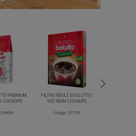
LT EVOLUTTO
FILTRO PAPEL EVOLUTTO
FILTRO PAPE
 COOXUPE
102 30UN COOXUPE
103 30UN
 207791
Código: 259097
Código: