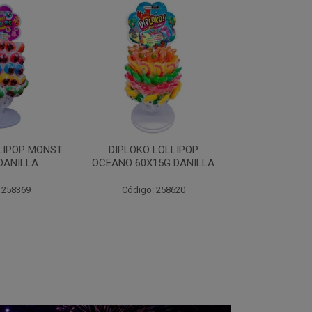
LOLLIPOP
DIPLOKO LOLLIPOP ARCO
DIPLOKO LOL
15G DANILLA
POP 60X15G DANILLA
CUBO 60X1
 258620
Código: 258621
Código: