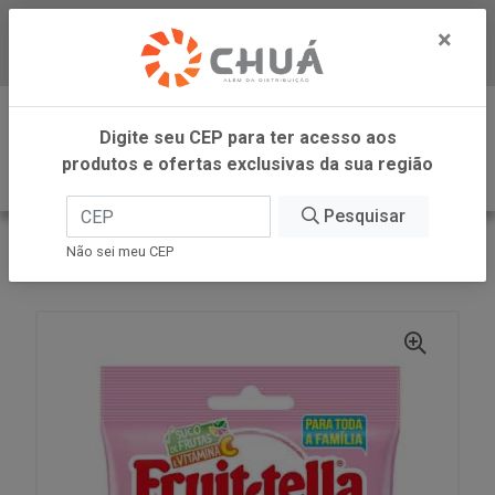
×
Baixe já nosso APP
0
Digite seu CEP para ter acesso aos
produtos e ofertas exclusivas da sua região
Pesquisar
VOLTAR
INÍCIO
PERFETTI
Não sei meu CEP
BALA MAST BAG MORANGO 92G FRUITTELLA