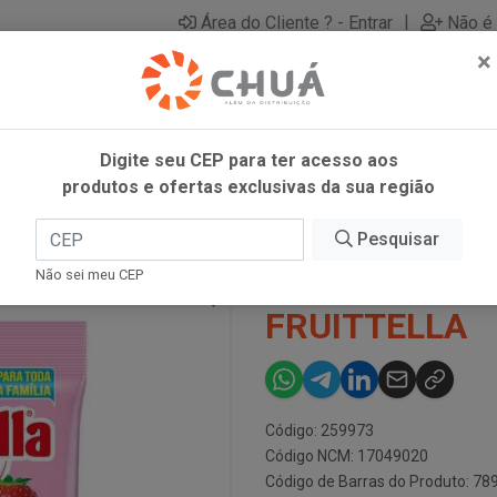
|
Área do Cliente ? - Entrar
Não é 
×
Digite seu CEP para ter acesso aos
produtos e ofertas exclusivas da sua região
G FRUITTELLA
Pesquisar
BALA MAST B
Não sei meu CEP
FRUITTELLA
Código: 259973
Código NCM: 17049020
Código de Barras do Produto: 7