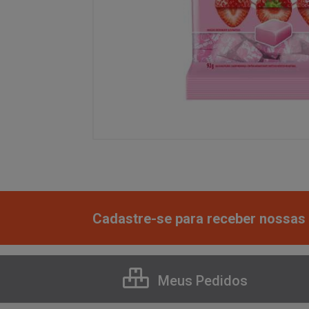
Cadastre-se para receber nossas 
Meus Pedidos