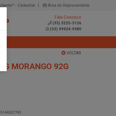
|
cliente? - Cadastrar
Área do Representante
Fale Conosco
0
(33) 3225-3126
(33) 99924-9380
VOLTAR
AG MORANGO 92G
895144207742