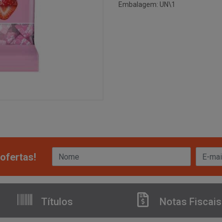
Embalagem: UN\1
ofertas!
Títulos
Notas Fiscais