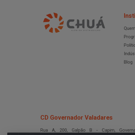
Inst
Quem
Progr
Polít
Indús
Blog
CD Governador Valadares
Rua A, 200, Galpão B - Capim, Governa