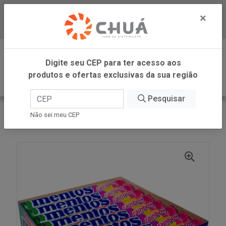
×
Baixe já nosso APP
0
Digite seu CEP para ter acesso aos
produtos e ofertas exclusivas da sua região
Pesquisar
VOLTAR
INÍCIO
PERFETTI
Não sei meu CEP
BALA RAINBOW 16X14P MENTOS