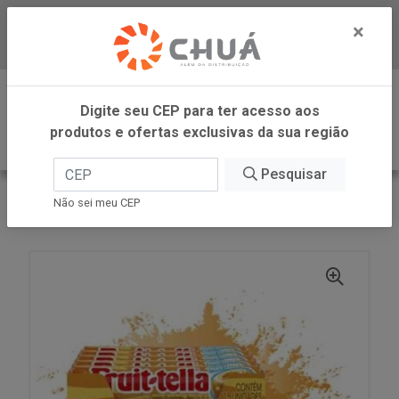
×
Baixe já nosso APP
0
Digite seu CEP para ter acesso aos
produtos e ofertas exclusivas da sua região
Pesquisar
VOLTAR
INÍCIO
PERFETTI
Não sei meu CEP
BALA SWIRL CAR MAIS LEITE 15X41G FRUITTELLA