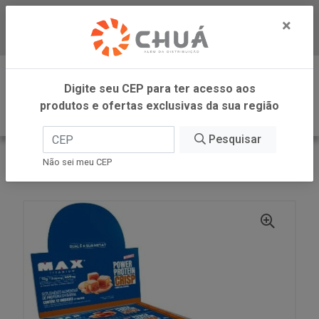
×
Baixe já nosso APP
0
Digite seu CEP para ter acesso aos
produtos e ofertas exclusivas da sua região
Pesquisar
VOLTAR
INÍCIO
Não sei meu CEP
BARRA MILK CARA CRI 12X44G MAX TITANIUM