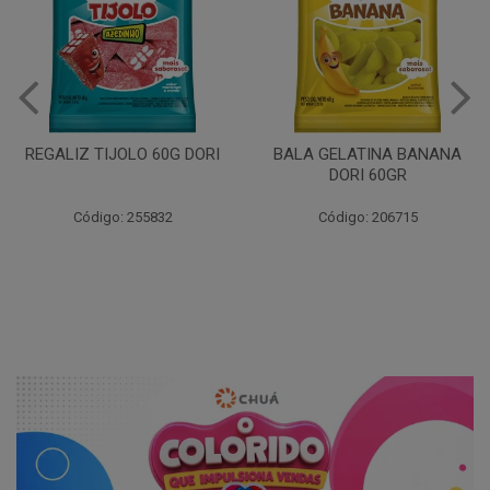
BALA GELATINA AM
DORI 60GR
DORI
BALA GELATINA BANANA
DORI 60GR
Código: 206720
Código: 206715