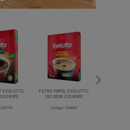
EL EVOLUTTO
FILTRO PAPEL EVOLUTTO
CAFE E
 COOXUPE
103 30UN COOXUPE
EXTRAFORTE 
500G C
 259097
Código: 259098
Código: