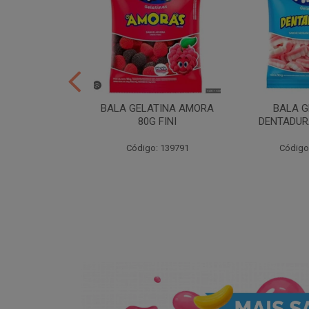
ER 10X35 FINI
BALA GELATINA AMORA
BALA G
80G FINI
DENTADURA
: 258539
Código: 139791
Código