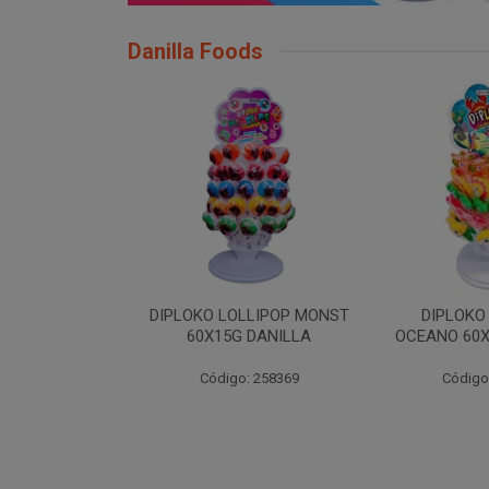
Danilla Foods
LLIPOP MONST
DIPLOKO LOLLIPOP
DIPLOKO LO
 DANILLA
OCEANO 60X15G DANILLA
POP 60X1
: 258369
Código: 258620
Código