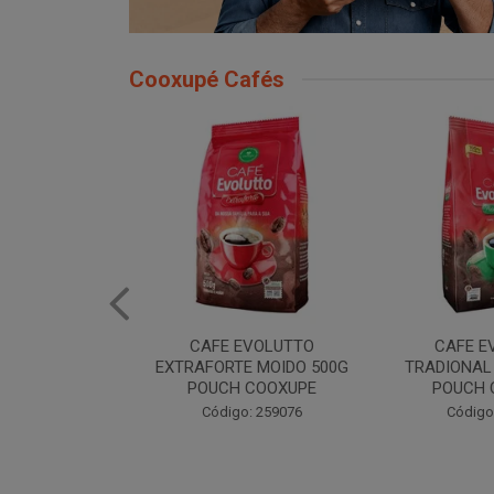
Cooxupé Cafés
EVOLUTTO
CAFE EVOLUTTO
CAFE EVOLU
E MOIDO 500G
TRADIONAL MOIDO 500G
MOIDO 50
 COOXUPE
POUCH COOXUPE
Código
: 259076
Código: 259077