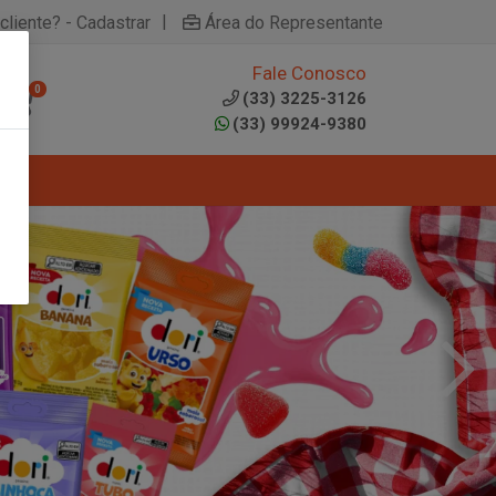
|
cliente? - Cadastrar
Área do Representante
Fale Conosco
0
(33) 3225-3126
(33) 99924-9380