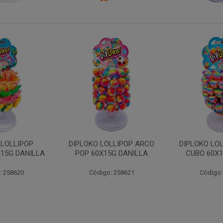
LLIPOP ARCO
DIPLOKO LOLLIPOP ARCO
DIPLOKO 
5G DANILLA
CUBO 60X15G DANILL
COGUMEL
DAN
: 258621
Código: 258622
Código: