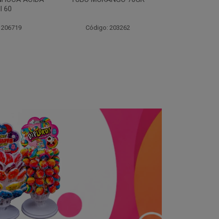
70
 203262
Código: 203264
Código: