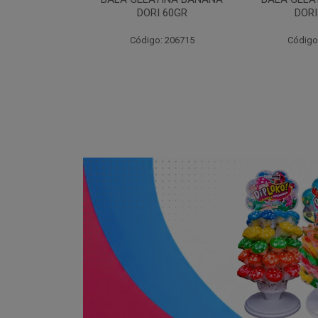
I 60GR
DORI 60GR
6
: 206715
Código: 206720
Código