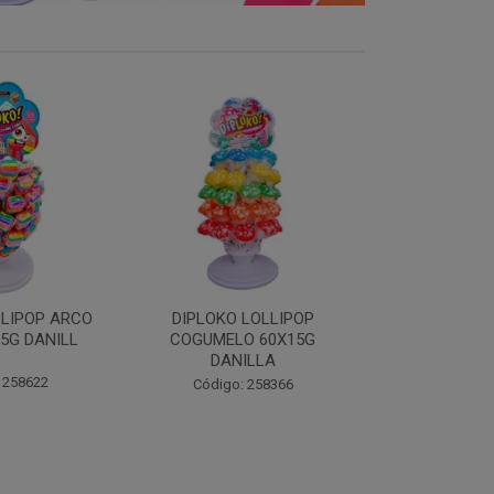
LOLLIPOP
DIPLOKO LOLLIPOP MONST
DIPLOKO 
O 60X15G
60X15G DANILLA
OCEANO 60X1
ILLA
Código: 258369
Código:
 258366