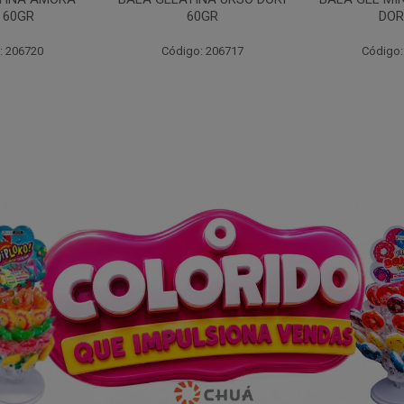
0GR
DORI 60
: 206717
Código: 206719
Código: