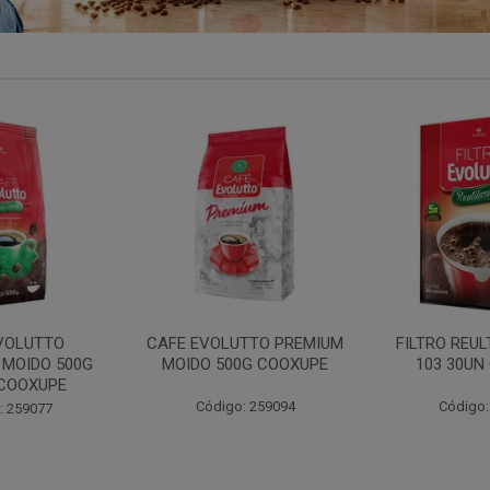
TTO PREMIUM
FILTRO REULT EVOLUTTO
FILTRO PAP
0G COOXUPE
103 30UN COOXUPE
102 30UN
: 259094
Código: 207791
Código: