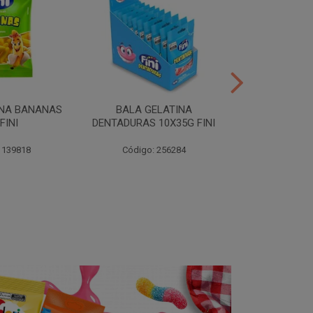
INA BANANAS
BALA GELATINA
TUBES MORA
FINI
DENTADURAS 10X35G FINI
10X35G
 139818
Código: 256284
Código: