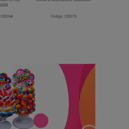
30X30GR
 203270
Código: 204314
Código: