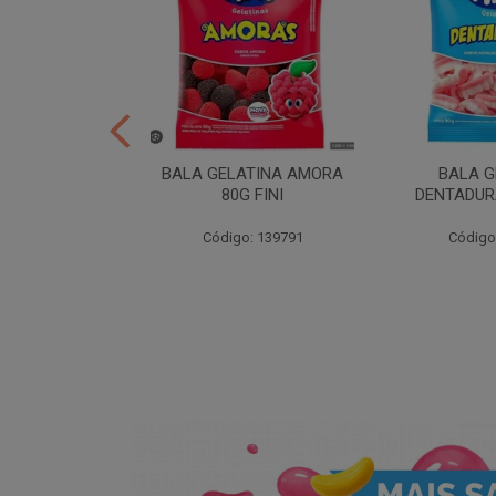
ER 10X35 FINI
BALA GELATINA AMORA
BALA G
80G FINI
DENTADURA
: 258539
Código: 139791
Código