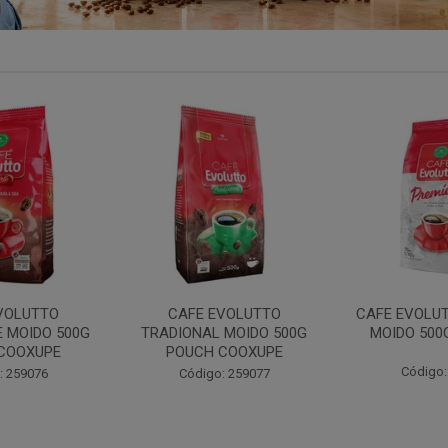
VOLUTTO
CAFE EVOLUTTO PREMIUM
FILTRO REU
 MOIDO 500G
MOIDO 500G COOXUPE
103 30UN
COOXUPE
Código: 259094
Código:
: 259077