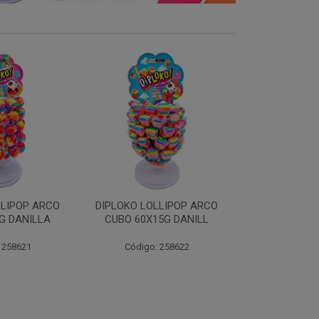
LLIPOP ARCO
DIPLOKO LOLLIPOP
DIPLOKO LOL
5G DANILL
COGUMELO 60X15G
60X15G 
DANILLA
 258622
Código:
Código: 258366