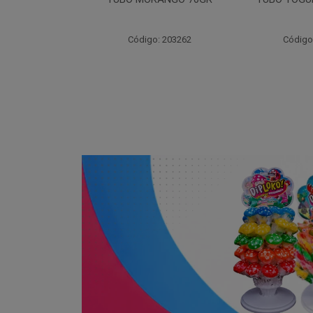
7
: 203262
Código: 203264
Código