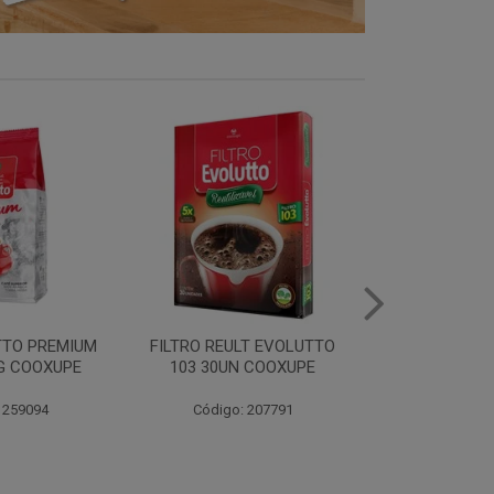
LT EVOLUTTO
FILTRO PAPEL EVOLUTTO
FILTRO PAPE
 COOXUPE
102 30UN COOXUPE
103 30UN
 207791
Código: 259097
Código: