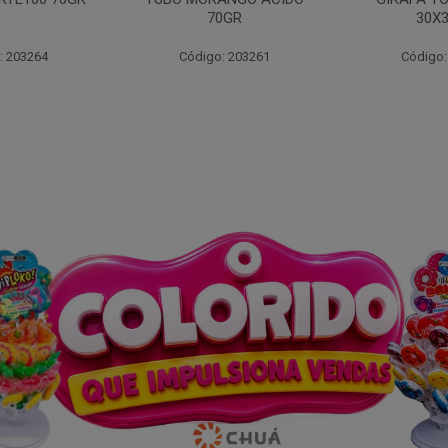
0GR
30X30GR
: 203261
Código: 203268
Código: