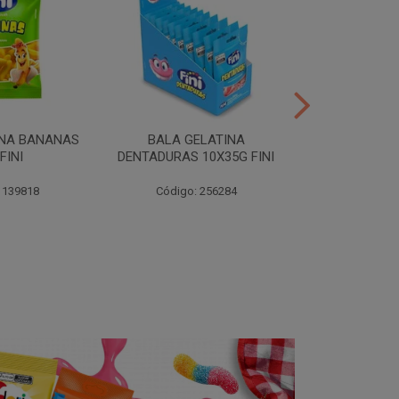
INA BANANAS
BALA GELATINA
TUBES MORA
FINI
DENTADURAS 10X35G FINI
10X35G
 139818
Código: 256284
Código: