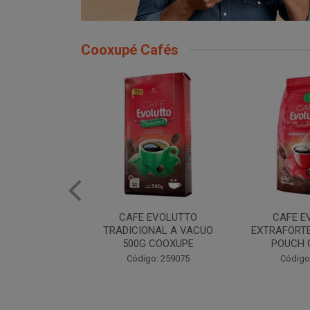
Cooxupé Cafés
EVOLUTTO
CAFE EVOLUTTO
CAFE E
NAL A VACUO
EXTRAFORTE MOIDO 500G
TRADIONAL
COOXUPE
POUCH COOXUPE
POUCH 
: 259075
Código: 259076
Código