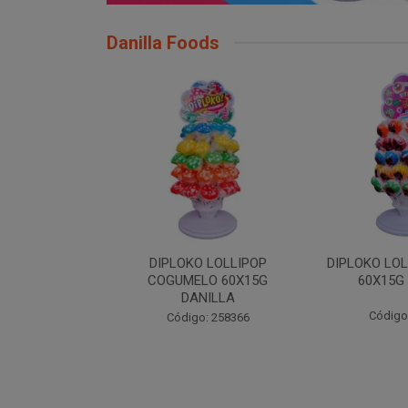
Danilla Foods
 LOLLIPOP
DIPLOKO LOLLIPOP MONST
DIPLOKO
LO 60X15G
60X15G DANILLA
OCEANO 60X
NILLA
Código: 258369
Código
: 258366