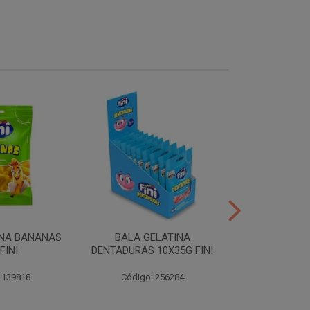
INA BANANAS
BALA GELATINA
TUBES MORA
FINI
DENTADURAS 10X35G FINI
10X35G
 139818
Código: 256284
Código: