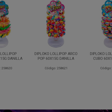
LLIPOP ARCO
DIPLOKO LOLLIPOP ARCO
DIPLOKO 
5G DANILLA
CUBO 60X15G DANILL
COGUMEL
DAN
: 258621
Código: 258622
Código: