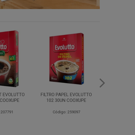
EL EVOLUTTO
FILTRO PAPEL EVOLUTTO
CAFE E
 COOXUPE
103 30UN COOXUPE
EXTRAFORTE 
500G C
 259097
Código: 259098
Código: