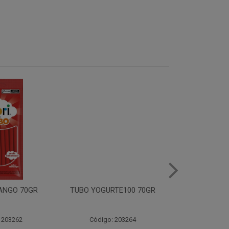
ANGO 70GR
TUBO YOGURTE100 70GR
TUBO MORA
70
 203262
Código: 203264
Código: