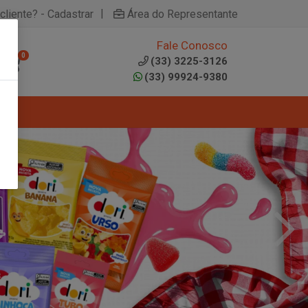
|
cliente? - Cadastrar
Área do Representante
Fale Conosco
0
(33) 3225-3126
(33) 99924-9380