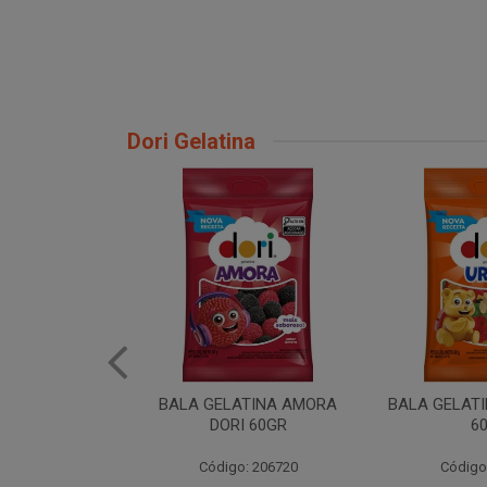
Dori Gelatina
TINA BANANA
BALA GELATINA AMORA
BALA GELATI
I 60GR
DORI 60GR
6
: 206715
Código: 206720
Código