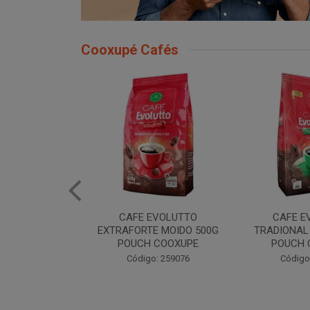
Cooxupé Cafés
EVOLUTTO
CAFE EVOLUTTO
CAFE EVOLU
E MOIDO 500G
TRADIONAL MOIDO 500G
MOIDO 50
 COOXUPE
POUCH COOXUPE
Código
: 259076
Código: 259077