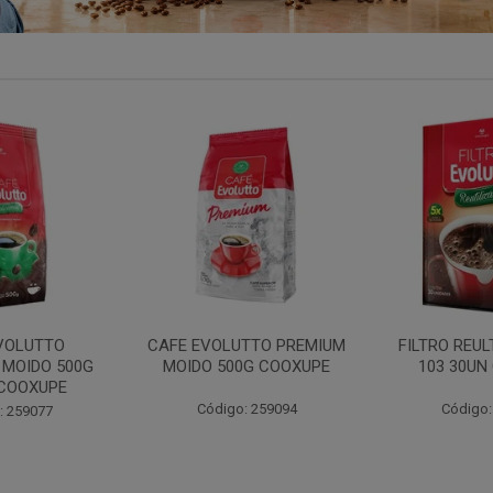
TTO PREMIUM
FILTRO REULT EVOLUTTO
FILTRO PAP
0G COOXUPE
103 30UN COOXUPE
102 30UN
: 259094
Código: 207791
Código: