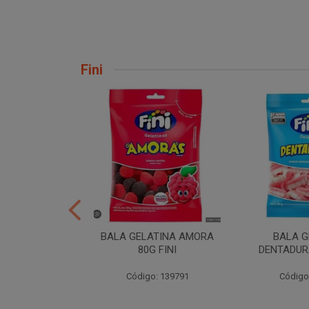
Fini
ER 10X35 FINI
BALA GELATINA AMORA
BALA G
80G FINI
DENTADURA
: 258539
Código: 139791
Código