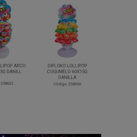
LOLLIPOP
DIPLOKO LOLLIPOP MONST
DIPLOKO 
O 60X15G
60X15G DANILLA
OCEANO 60X1
ILLA
Código: 258369
Código:
 258366