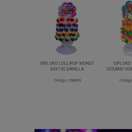
LLIPOP MONST
DIPLOKO LOLLIPOP
DIPLOKO LO
 DANILLA
OCEANO 60X15G DANILLA
POP 60X1
: 258369
Código: 258620
Código