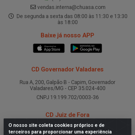
vendas.interna@chuasa.com
De segunda a sexta das 08:00 às 11:30 e 13:30
às 18:00
Baixe já nosso APP
CD Governador Valadares
Rua A, 200, Galpão B - Capim, Governador
Valadares/MG - CEP 35.024-400
CNPJ 19.199.702/0003-36
CD Juiz de Fora
O nosso site coleta cookies próprios e de
Rodovia BR-040 , Nº 0, Área B2 Condominio Brasil LOG
terceiros para proporcionar uma experiência
- São Pedro, Juiz de Fora/MG