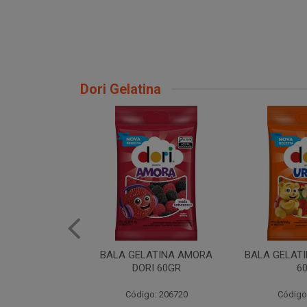
Dori Gelatina
ATINA AMORA
BALA GELATINA URSO DORI
BALA GEL M
I 60GR
60GR
DOR
: 206720
Código: 206717
Código