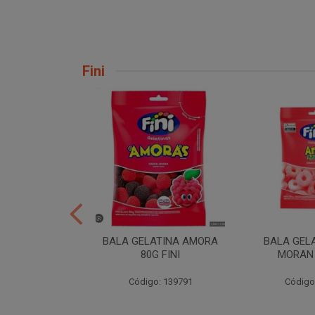
Fini
H TORCAO 80G
BALA GELATINA AMORA
BALA GEL
INI
80G FINI
MORAN 
: 206724
Código: 139791
Código