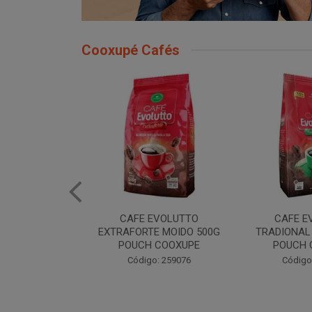
Cooxupé Cafés
EVOLUTTO
CAFE EVOLUTTO
CAFE EVOLU
E MOIDO 500G
TRADIONAL MOIDO 500G
MOIDO 50
 COOXUPE
POUCH COOXUPE
Código
: 259076
Código: 259077