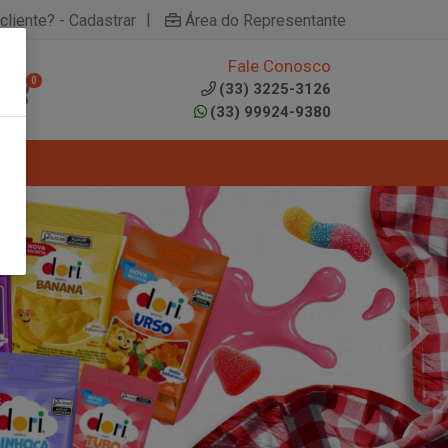
|
cliente? - Cadastrar
Área do Representante
Fale Conosco
0
(33) 3225-3126
(33) 99924-9380