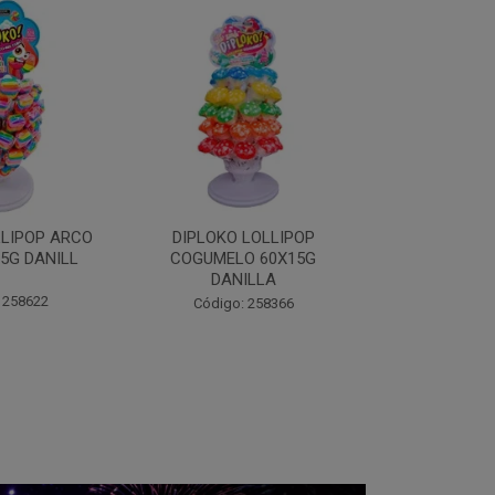
LOLLIPOP
DIPLOKO LOLLIPOP MONST
DIPLOKO 
O 60X15G
60X15G DANILLA
OCEANO 60X1
ILLA
Código: 258369
Código:
 258366