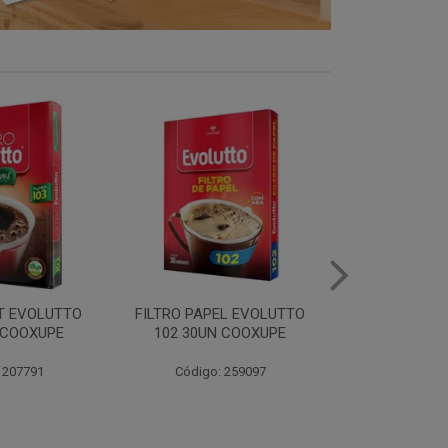
EL EVOLUTTO
FILTRO PAPEL EVOLUTTO
CAFE E
 COOXUPE
103 30UN COOXUPE
EXTRAFORTE 
500G C
 259097
Código: 259098
Código: