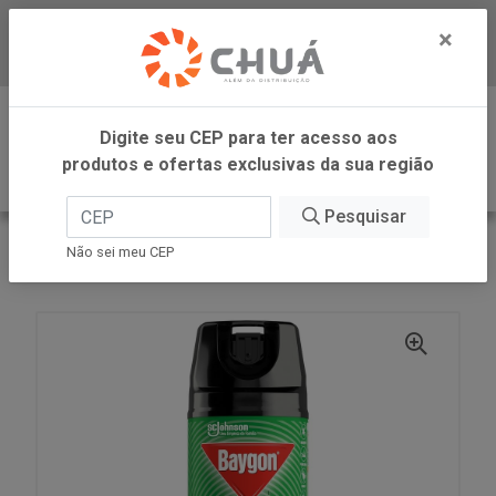
×
Baixe já nosso APP
0
Digite seu CEP para ter acesso aos
produtos e ofertas exclusivas da sua região
Pesquisar
VOLTAR
INÍCIO
SC JOHNSON
Não sei meu CEP
BAYGON AERO MULTI INSETO 285ML