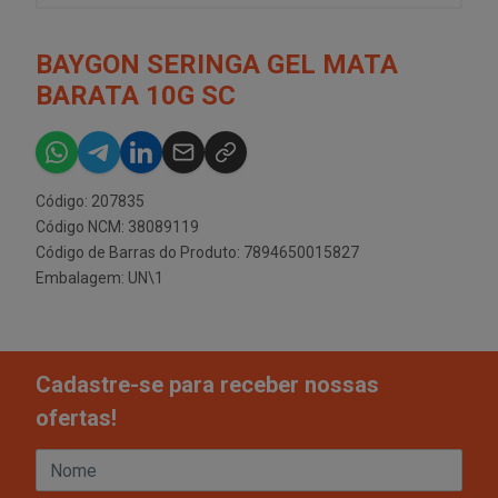
BAYGON SERINGA GEL MATA
BARATA 10G SC
Código: 207835
Código NCM: 38089119
Código de Barras do Produto: 7894650015827
Embalagem: UN\1
Cadastre-se para receber nossas
ofertas!