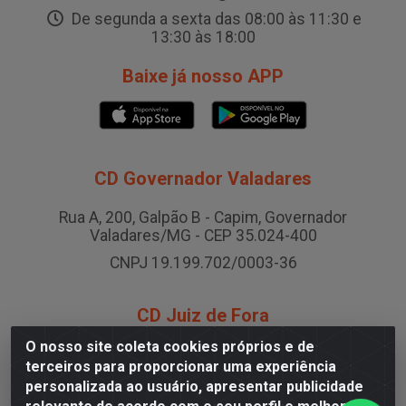
De segunda a sexta das 08:00 às 11:30 e
13:30 às 18:00
Baixe já nosso APP
CD Governador Valadares
Rua A, 200, Galpão B - Capim, Governador
Valadares/MG - CEP 35.024-400
CNPJ 19.199.702/0003-36
CD Juiz de Fora
O nosso site coleta cookies próprios e de
Rodovia BR-040 , Nº 0, Área B2 Condominio Brasil
terceiros para proporcionar uma experiência
LOG - São Pedro, Juiz de Fora/MG
personalizada ao usuário, apresentar publicidade
CNPJ 19.199.702/0005-06