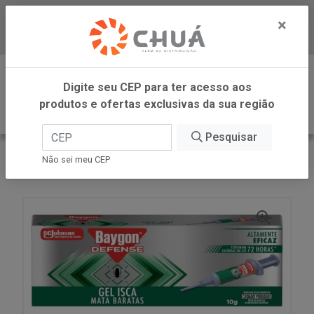
×
Baixe já nosso APP
0
Digite seu CEP para ter acesso aos
produtos e ofertas exclusivas da sua região
Pesquisar
VOLTAR
INÍCIO
SC JOHNSON
Não sei meu CEP
BAYGON SERINGA GEL MATA BARATA 10G SC