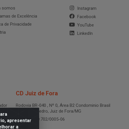
 somos
Instagram
amas de Excelência
Facebook
ica de Privacidade
YouTube
tria
LinkedIn
CD Juiz de Fora
dor
Rodovia BR-040 , Nº 0, Área B2 Condominio Brasil
LOG - São Pedro, Juiz de Fora/MG
para
CNPJ 19.199.702/0005-06
io, apresentar
elhorar a