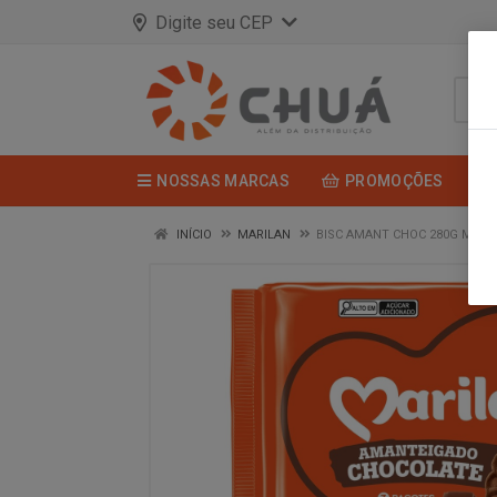
Digite seu CEP
NOSSAS MARCAS
PROMOÇÕES
INÍCIO
MARILAN
BISC AMANT CHOC 280G MARI