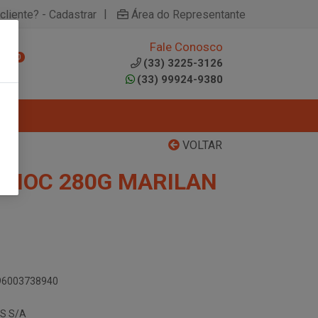
|
cliente? - Cadastrar
Área do Representante
Fale Conosco
0
(33) 3225-3126
(33) 99924-9380
VOLTAR
CHOC 280G MARILAN
896003738940
S S/A