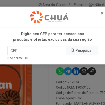
|
Área do Cliente ? - Entrar
Não é 
×
Digite seu CEP para ter acesso aos
produtos e ofertas exclusivas da sua região
LAN
Pesquisar
BISC AMANT 
Não sei meu CEP
Código: 257674
Código NCM: 19053100
Código de Barras do Produto: 7
Embalagem: UN\1
Fornecedor:
MARILAN ALIMENTO