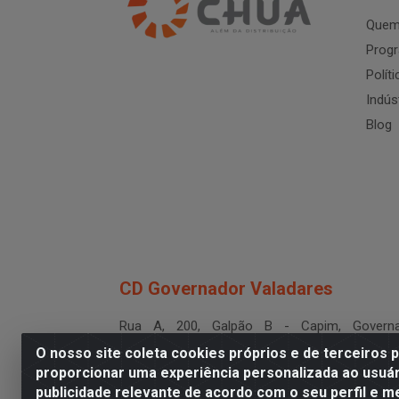
Quem
Progr
Polít
Indús
Blog
CD Governador Valadares
Rua A, 200, Galpão B - Capim, Governa
Valadares/MG - CEP 35.024-400
O nosso site coleta cookies próprios e de terceiros 
CNPJ 19.199.702/0003-36
proporcionar uma experiência personalizada ao usuár
publicidade relevante de acordo com o seu perfil e m