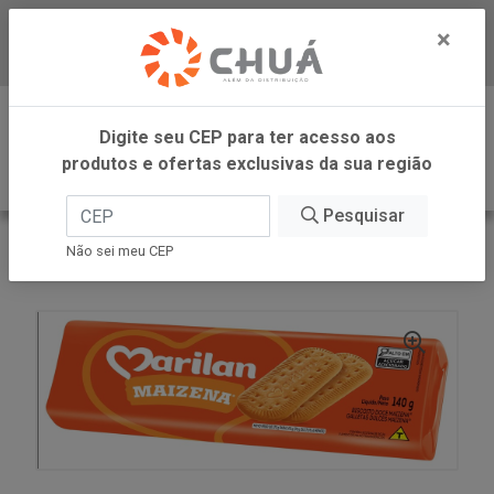
×
Baixe já nosso APP
0
Digite seu CEP para ter acesso aos
produtos e ofertas exclusivas da sua região
Pesquisar
VOLTAR
INÍCIO
MARILAN
Não sei meu CEP
BISC MAIZENA 140 MARILAN