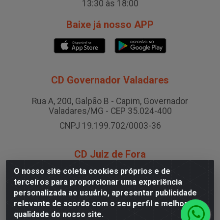
13:30 às 18:00
Baixe já nosso APP
CD Governador Valadares
Rua A, 200, Galpão B - Capim, Governador
Valadares/MG - CEP 35.024-400
CNPJ 19.199.702/0003-36
CD Juiz de Fora
O nosso site coleta cookies próprios e de
Rodovia BR-040 , Nº 0, Área B2 Condominio Brasil
terceiros para proporcionar uma experiência
LOG - São Pedro, Juiz de Fora/MG
personalizada ao usuário, apresentar publicidade
CNPJ 19.199.702/0005-06
relevante de acordo com o seu perfil e melhorar a
qualidade do nosso site.