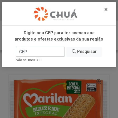
×
Baixe já nosso APP
0
Digite seu CEP para ter acesso aos
produtos e ofertas exclusivas da sua região
Pesquisar
VOLTAR
INÍCIO
MARILAN
Não sei meu CEP
BISC MAIZENA INTEGRAL 300G MARILAN