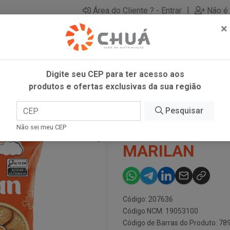
|
Área do Cliente ? - Entrar
Não é 
×
Digite seu CEP para ter acesso aos
produtos e ofertas exclusivas da sua região
ILAN
Pesquisar
BISC MINI MA
Não sei meu CEP
MARILAN
Código: 207636
Código NCM: 19053100
Código de Barras do Produto: 7