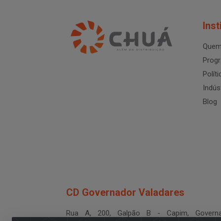
Inst
Quem
Progr
Polít
Indús
Blog
CD Governador Valadares
Rua A, 200, Galpão B - Capim, Governa