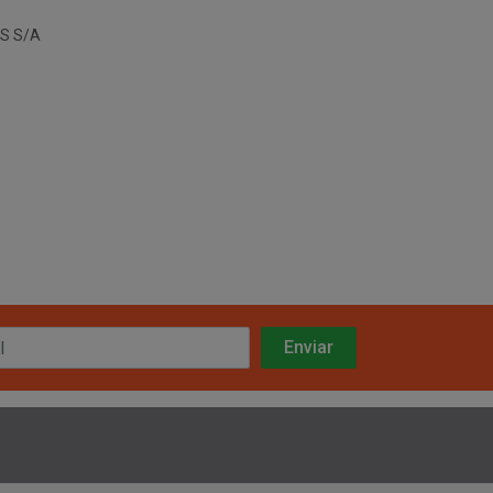
S S/A