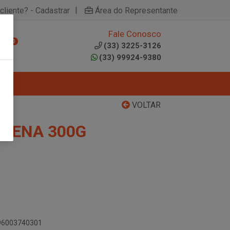
|
cliente? - Cadastrar
Área do Representante
Fale Conosco
0
(33) 3225-3126
(33) 99924-9380
VOLTAR
IZENA 300G
896003740301