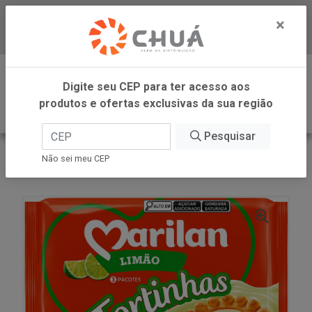
×
Baixe já nosso APP
0
Digite seu CEP para ter acesso aos
produtos e ofertas exclusivas da sua região
Pesquisar
VOLTAR
INÍCIO
MARILAN
Não sei meu CEP
BISC TORTINHAS LIMAO 300G MARILAN