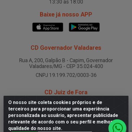
13:30 às 18:00
Baixe já nosso APP
CD Governador Valadares
Rua A, 200, Galpão B - Capim, Governador
Valadares/MG - CEP 35.024-400
CNPJ 19.199.702/0003-36
CD Juiz de Fora
O nosso site coleta cookies próprios e de
Rodovia BR-040 , Nº 0, Área B2 Condominio Brasil
terceiros para proporcionar uma experiência
LOG - São Pedro, Juiz de Fora/MG
personalizada ao usuário, apresentar publicidade
CNPJ 19.199.702/0005-06
relevante de acordo com o seu perfil e melhorar a
qualidade do nosso site.