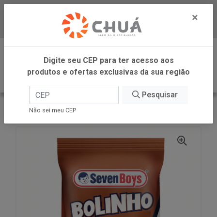
×
Baixe já nosso APP
0
Digite seu CEP para ter acesso aos
produtos e ofertas exclusivas da sua região
Pesquisar
VOLTAR
INÍCIO
BOLINHO CHOC/CHOC 35G SB
Não sei meu CEP