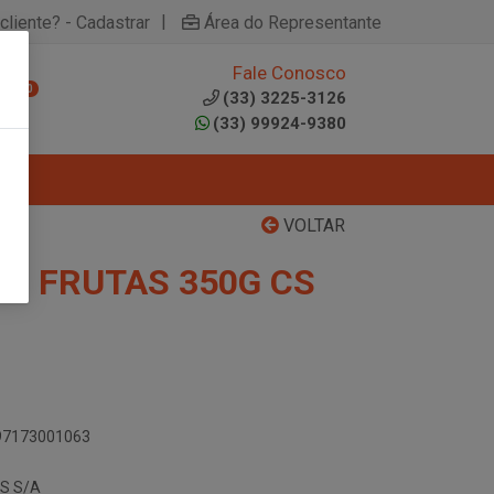
|
cliente? - Cadastrar
Área do Representante
Fale Conosco
0
(33) 3225-3126
(33) 99924-9380
VOLTAR
CO FRUTAS 350G CS
897173001063
S S/A