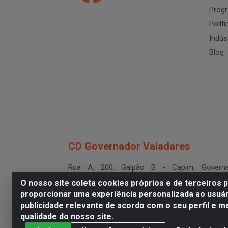
Progr
Polít
Indús
Blog
CD Governador Valadares
Rua A, 200, Galpão B - Capim, Governa
Valadares/MG - CEP 35.024-400
O nosso site coleta cookies próprios e de terceiros 
CNPJ 19.199.702/0003-36
proporcionar uma experiência personalizada ao usuár
publicidade relevante de acordo com o seu perfil e m
qualidade do nosso site.