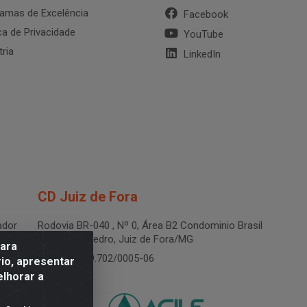
amas de Excelência
Facebook
ica de Privacidade
YouTube
tria
LinkedIn
CD Juiz de Fora
dor
Rodovia BR-040 , Nº 0, Área B2 Condominio Brasil
LOG - São Pedro, Juiz de Fora/MG
para
CNPJ 19.199.702/0005-06
io, apresentar
elhorar a