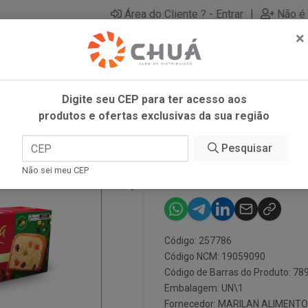
|
Área do Cliente ? - Entrar
Não é 
×
Digite seu CEP para ter acesso aos
produtos e ofertas exclusivas da sua região
0G CS
Pesquisar
BOLO CLASSI
Não sei meu CEP
Código: 257786
Código NCM: 19059090
Código de Barras do Produto: 7
Embalagem: UN\1
Fornecedor:
MARILAN ALIMENTO