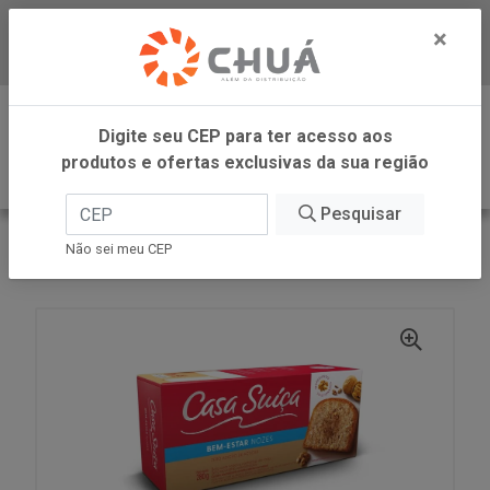
×
Baixe já nosso APP
0
Digite seu CEP para ter acesso aos
produtos e ofertas exclusivas da sua região
Pesquisar
VOLTAR
INÍCIO
CASA SUICA
Não sei meu CEP
BOLO ZERO NOZES 280G CS