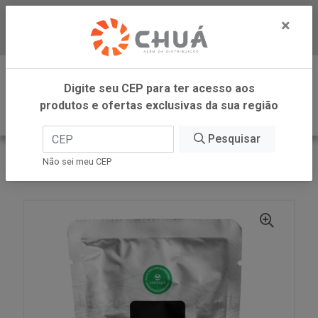
×
Baixe já nosso APP
0
Digite seu CEP para ter acesso aos
produtos e ofertas exclusivas da sua região
Pesquisar
VOLTAR
INÍCIO
COOXUPE CAFES
Não sei meu CEP
CAFE SOLUV PRIMA LIOFILIZADO 40G COOXUPE