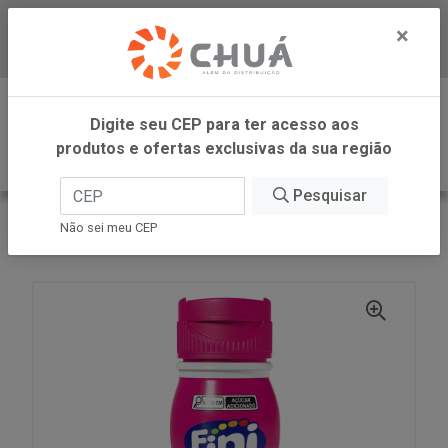
×
Baixe já nosso APP
0
Digite seu CEP para ter acesso aos
produtos e ofertas exclusivas da sua região
Pesquisar
VOLTAR
INÍCIO
FINI
Não sei meu CEP
CALDA PARA SORVETE BEIJO 190G FINI