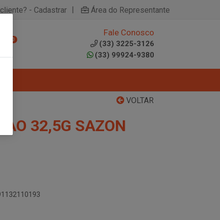
|
cliente? - Cadastrar
Área do Representante
Fale Conosco
0
(33) 3225-3126
(33) 99924-9380
VOLTAR
AO 32,5G SAZON
891132110193