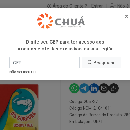
|
Área do Cliente ? - Entrar
Não é 
×
Digite seu CEP para ter acesso aos
produtos e ofertas exclusivas da sua região
ZON
Pesquisar
CALDO CAMAR
Não sei meu CEP
Código: 205727
Código NCM: 21041011
Código de Barras do Produto: 7
Embalagem: UN\1