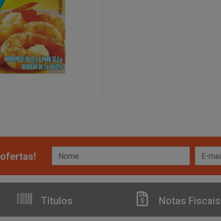
ofertas!
Títulos
Notas Fiscais