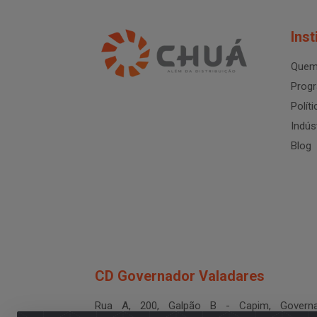
Inst
Quem
Progr
Polít
Indús
Blog
CD Governador Valadares
Rua A, 200, Galpão B - Capim, Governa