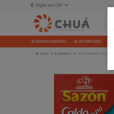
Digite seu CEP
NOSSAS MARCAS
PROMOÇÕES
INÍCIO
AJINOMOTO
CALDO CAMARAO 32,5G SA