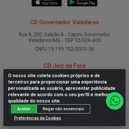
CD Governador Valadares
Rua A, 200, Galpão B - Capim, Governador
Valadares/MG - CEP 35.024-400
CNPJ 19.199.702/0003-36
CD Juiz de Fora
O nosso site coleta cookies próprios e de
Rodovia BR-040 , Nº 0, Área B2 Condominio Brasil
terceiros para proporcionar uma experiência
LOG - São Pedro, Juiz de Fora/MG
personalizada ao usuário, apresentar publicidade
CNPJ 19.199.702/0005-06
relevante de acordo com o seu perfil e melhorar a
qualidade do nosso site.
Aceitar
Negar não essenciais
Preferências de Cookies