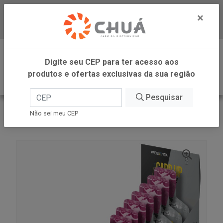
×
Baixe já nosso APP
0
Digite seu CEP para ter acesso aos
produtos e ofertas exclusivas da sua região
Pesquisar
VOLTAR
INÍCIO
Não sei meu CEP
CARB UP BLAC GUARA GEL 10X30G PROBIOTICA