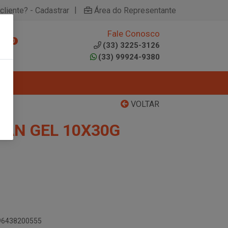
|
cliente? - Cadastrar
Área do Representante
Fale Conosco
0
(33) 3225-3126
(33) 99924-9380
VOLTAR
AN GEL 10X30G
896438200555