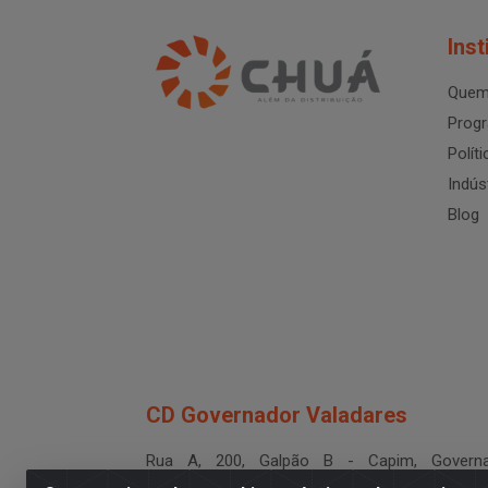
Inst
Quem
Progr
Polít
Indús
Blog
CD Governador Valadares
Rua A, 200, Galpão B - Capim, Governa
Valadares/MG - CEP 35.024-400