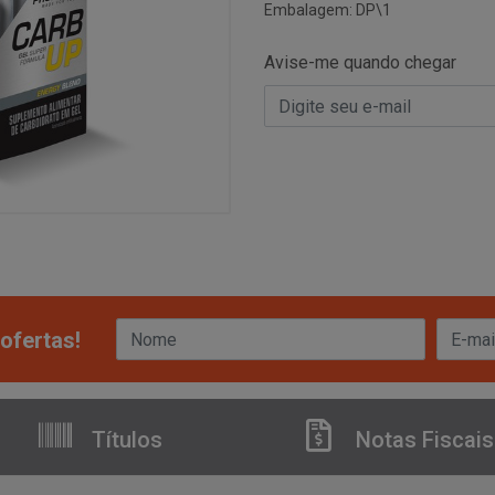
Embalagem: DP\1
Avise-me quando chegar
ofertas!
Títulos
Notas Fiscais