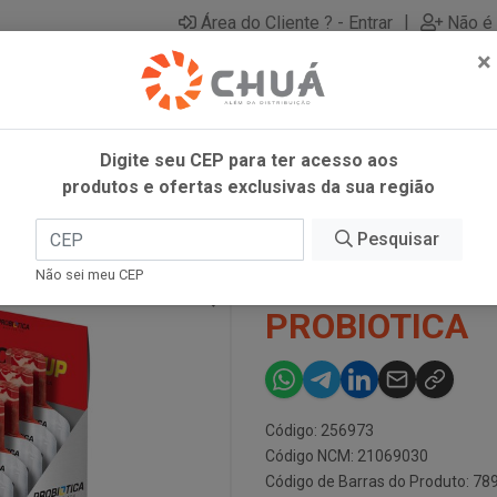
|
Área do Cliente ? - Entrar
Não é 
×
Digite seu CEP para ter acesso aos
produtos e ofertas exclusivas da sua região
Pesquisar
CARB-UP MOR
Não sei meu CEP
PROBIOTICA
Código: 256973
Código NCM: 21069030
Código de Barras do Produto: 7