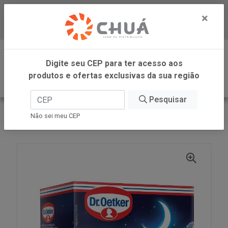
×
Baixe já nosso APP
0
Digite seu CEP para ter acesso aos
produtos e ofertas exclusivas da sua região
Pesquisar
VOLTAR
INÍCIO
DR OETKER BRASIL
Não sei meu CEP
CHA CAM C.CID HORT 10X 1,5G DR OETKER