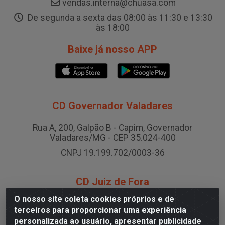
vendas.interna@chuasa.com
De segunda a sexta das 08:00 às 11:30 e 13:30
às 18:00
Baixe já nosso APP
CD Governador Valadares
Rua A, 200, Galpão B - Capim, Governador
Valadares/MG - CEP 35.024-400
CNPJ 19.199.702/0003-36
CD Juiz de Fora
O nosso site coleta cookies próprios e de
Rodovia BR-040 , Nº 0, Área B2 Condominio Brasil LOG
terceiros para proporcionar uma experiência
- São Pedro, Juiz de Fora/MG
personalizada ao usuário, apresentar publicidade