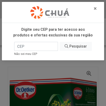
×
Baixe já nosso APP
0
Digite seu CEP para ter acesso aos
produtos e ofertas exclusivas da sua região
Pesquisar
VOLTAR
INÍCIO
DR OETKER BRASIL
Não sei meu CEP
CHA ERV 6 ERVAS 10X 1G DR OETKER