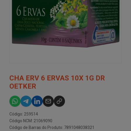
CHA ERV 6 ERVAS 10X 1G DR
OETKER
Código: 259514
Código NCM: 21069090
Código de Barras do Produto: 7891048038321