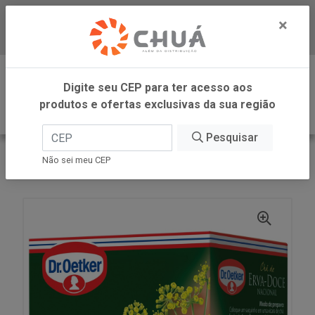
×
Baixe já nosso APP
0
Digite seu CEP para ter acesso aos
produtos e ofertas exclusivas da sua região
Pesquisar
VOLTAR
INÍCIO
DR OETKER BRASIL
Não sei meu CEP
CHA ERV E.DOCE 10X 1,6G DR OETKER