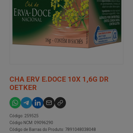
CHA ERV E.DOCE 10X 1,6G DR
OETKER
Código: 259525
Código NCM: 09096290
Código de Barras do Produto: 7891048038048