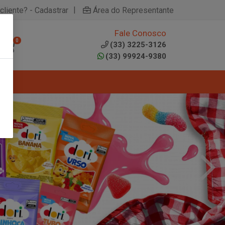
|
cliente? - Cadastrar
Área do Representante
Fale Conosco
0
(33) 3225-3126
(33) 99924-9380