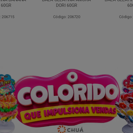
 60GR
60GR
DOR
: 206720
Código: 206717
Código: