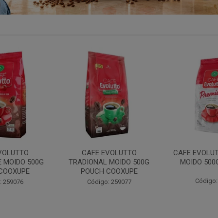
VOLUTTO
CAFE EVOLUTTO PREMIUM
FILTRO REU
 MOIDO 500G
MOIDO 500G COOXUPE
103 30UN
COOXUPE
Código: 259094
Código:
: 259077