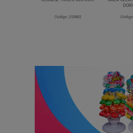
DORI 60GR
DORI
: 255832
Código: 206715
Código