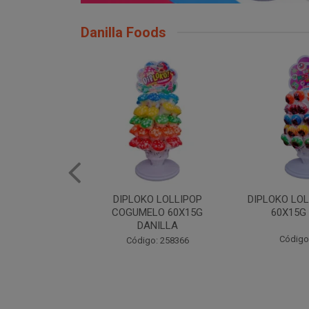
Danilla Foods
 LOLLIPOP
DIPLOKO LOLLIPOP MONST
DIPLOKO
LO 60X15G
60X15G DANILLA
OCEANO 60X
NILLA
Código: 258369
Código
: 258366