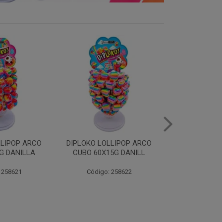
LLIPOP ARCO
DIPLOKO LOLLIPOP DINO
DIPLOKO 
5G DANILL
60X15G DANILLA
COGUMELO
DANI
 258622
Código: 258623
Código: