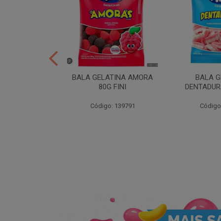
ER 10X35 FINI
BALA GELATINA AMORA
BALA G
80G FINI
DENTADURA
: 258539
Código: 139791
Código