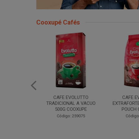
Cooxupé Cafés
EVOLUTTO
CAFE EVOLUTTO
CAFE E
NAL A VACUO
EXTRAFORTE MOIDO 500G
TRADIONAL
COOXUPE
POUCH COOXUPE
POUCH 
: 259075
Código: 259076
Código