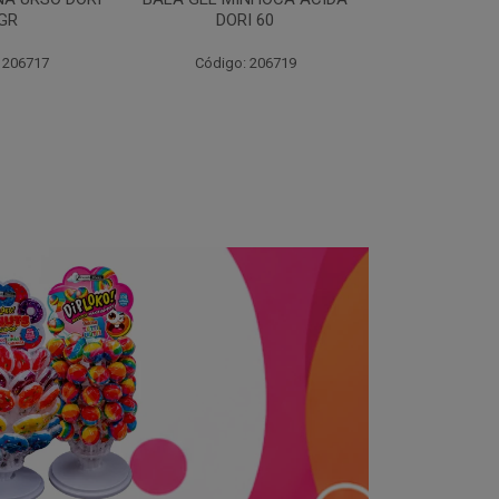
I 60
12X13G
 206719
Código: 255689
Código: