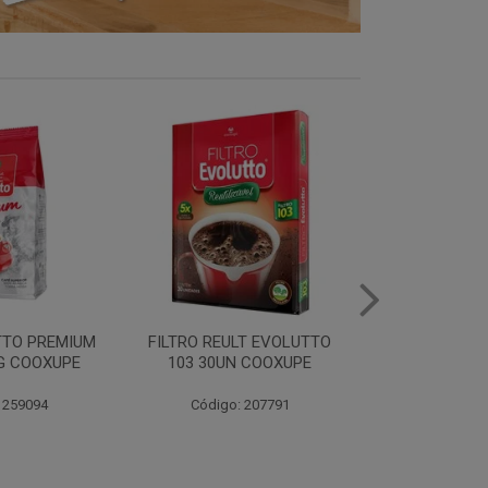
LT EVOLUTTO
FILTRO PAPEL EVOLUTTO
FILTRO PAPE
 COOXUPE
102 30UN COOXUPE
103 30UN
 207791
Código: 259097
Código: