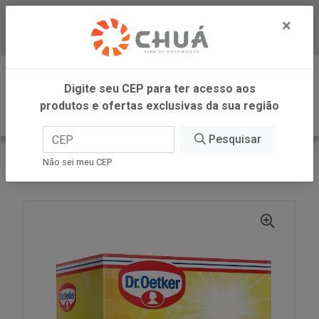
×
Baixe já nosso APP
0
Digite seu CEP para ter acesso aos
produtos e ofertas exclusivas da sua região
Pesquisar
VOLTAR
INÍCIO
DR OETKER BRASIL
Não sei meu CEP
CHA LAR HIB PRE R.SILV 10X 2G DR OETKER