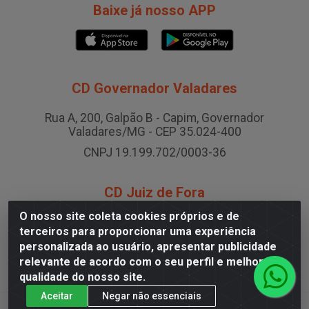
Baixe já nosso APP
CD Governador Valadares
Rua A, 200, Galpão B - Capim, Governador
Valadares/MG - CEP 35.024-400
CNPJ 19.199.702/0003-36
CD Juiz de Fora
O nosso site coleta cookies próprios e de
Rodovia BR-040 , Nº 0, Área B2 Condominio Brasil LOG
terceiros para proporcionar uma experiência
- São Pedro, Juiz de Fora/MG
personalizada ao usuário, apresentar publicidade
CNPJ 19.199.702/0005-06
relevante de acordo com o seu perfil e melhorar a
qualidade do nosso site.
Aceitar
Negar não essenciais