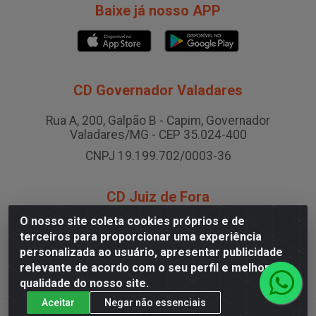
Baixe já nosso APP
CD Governador Valadares
Rua A, 200, Galpão B - Capim, Governador
Valadares/MG - CEP 35.024-400
CNPJ 19.199.702/0003-36
CD Juiz de Fora
O nosso site coleta cookies próprios e de
Rodovia BR-040 , Nº 0, Área B2 Condominio Brasil LOG
terceiros para proporcionar uma experiência
- São Pedro, Juiz de Fora/MG
personalizada ao usuário, apresentar publicidade
CNPJ 19.199.702/0005-06
relevante de acordo com o seu perfil e melhorar a
qualidade do nosso site.
Aceitar
Negar não essenciais