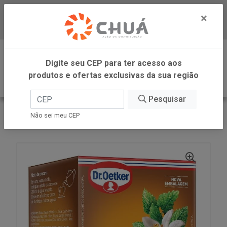
×
Baixe já nosso APP
0
Digite seu CEP para ter acesso aos
produtos e ofertas exclusivas da sua região
Pesquisar
VOLTAR
INÍCIO
DR OETKER BRASIL
Não sei meu CEP
CHA PLUS MELIS F LAR 10X 1G DR OETKER