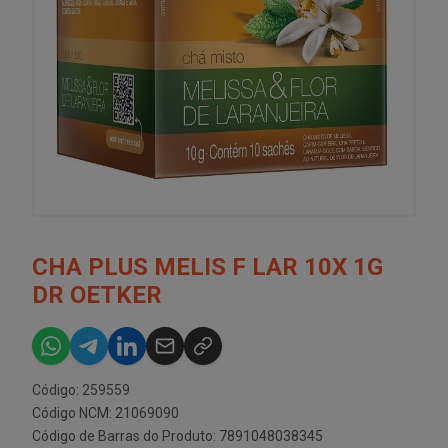
CHA PLUS MELIS F LAR 10X 1G
DR OETKER
Código: 259559
Código NCM: 21069090
Código de Barras do Produto: 7891048038345