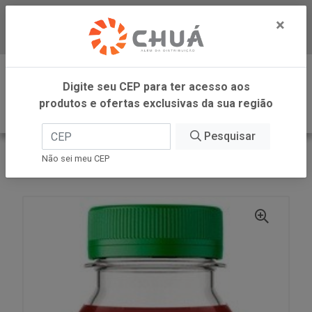
×
Baixe já nosso APP
0
Digite seu CEP para ter acesso aos
produtos e ofertas exclusivas da sua região
Pesquisar
VOLTAR
INÍCIO
ZANLORENZI
Não sei meu CEP
CHA ZR HIBIS CRANBERRY 900ML CAMPO LARGO