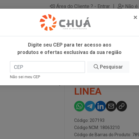
|
Área do Cliente ? - Entrar
Não é 
×
Digite seu CEP para ter acesso aos
produtos e ofertas exclusivas da sua região
 10X75G LINEA
Pesquisar
CHOCOLATE L
Não sei meu CEP
LINEA
Código: 207193
Código NCM: 18063210
Código de Barras do Produto: 7