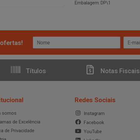
Embalagem: DP\1
ofertas!
Títulos
Notas Fiscais
itucional
Redes Sociais
 somos
Instagram
amas de Excelência
Facebook
ica de Privacidade
YouTube
tria