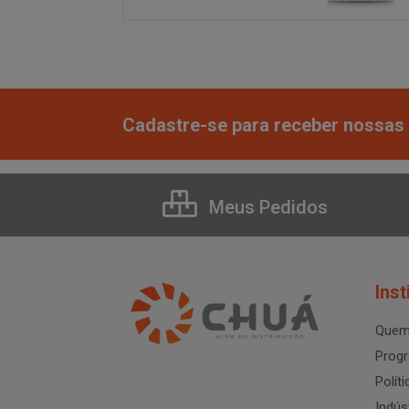
Cadastre-se para receber nossas 
Meus Pedidos
Inst
Quem
Progr
Polít
Indús