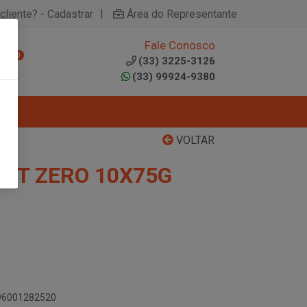
|
cliente? - Cadastrar
Área do Representante
Fale Conosco
0
(33) 3225-3126
(33) 99924-9380
VOLTAR
EIT ZERO 10X75G
896001282520