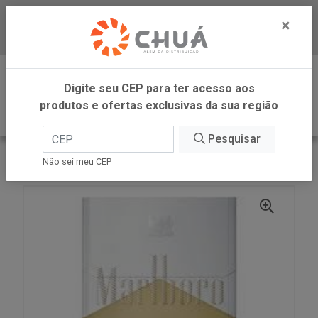
×
Baixe já nosso APP
0
Digite seu CEP para ter acesso aos
produtos e ofertas exclusivas da sua região
Pesquisar
VOLTAR
INÍCIO
CIGARRO GOLD BOX 10UN MARLBORO
Não sei meu CEP