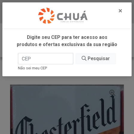
×
Baixe já nosso APP
0
Digite seu CEP para ter acesso aos
produtos e ofertas exclusivas da sua região
Pesquisar
VOLTAR
INÍCIO
Não sei meu CEP
CIGARRO ORIG LABEL 10UN CHESTERFIELD