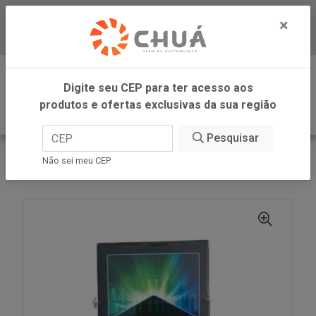
×
Baixe já nosso APP
0
Digite seu CEP para ter acesso aos
produtos e ofertas exclusivas da sua região
Pesquisar
VOLTAR
INÍCIO
Não sei meu CEP
CIGARRO VISTA DOUBLE BURST 10UN MARLBORO