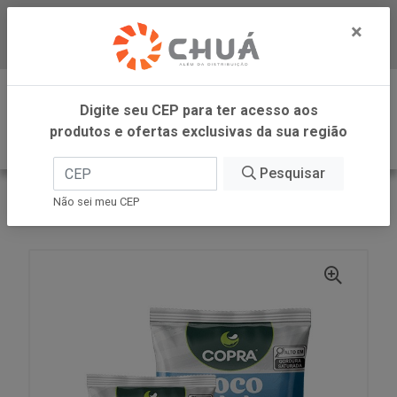
×
Baixe já nosso APP
0
Digite seu CEP para ter acesso aos
produtos e ofertas exclusivas da sua região
Pesquisar
VOLTAR
INÍCIO
COPRA ALIMENTOS
Não sei meu CEP
COCO RAL EXTRAFINO 100G COPRA