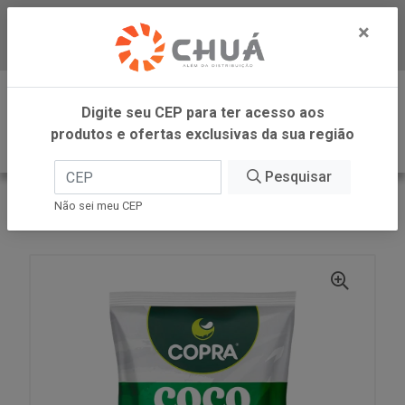
×
Baixe já nosso APP
0
Digite seu CEP para ter acesso aos
produtos e ofertas exclusivas da sua região
Pesquisar
VOLTAR
INÍCIO
COPRA ALIMENTOS
Não sei meu CEP
COCO RAL FINO UMIDO ADOCADO 10KG COPRA