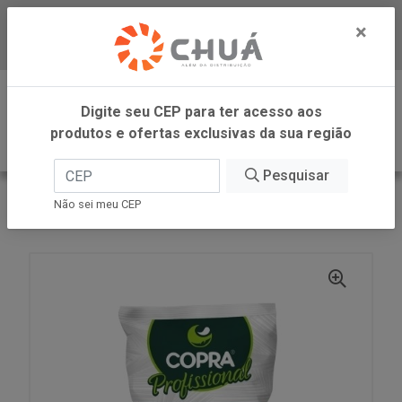
×
Baixe já nosso APP
0
Digite seu CEP para ter acesso aos
produtos e ofertas exclusivas da sua região
Pesquisar
VOLTAR
INÍCIO
COPRA ALIMENTOS
Não sei meu CEP
COCO RAL FINO UMIDO ADOCADO 1KG COPRA