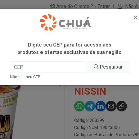
|
Área do Cliente ? - Entrar
Não é 
×
Digite seu CEP para ter acesso aos
produtos e ofertas exclusivas da sua região
SIN
Pesquisar
CUP NOODLES
Não sei meu CEP
NISSIN
Código: 203399
Código NCM: 19023000
Código de Barras do Produto: 7