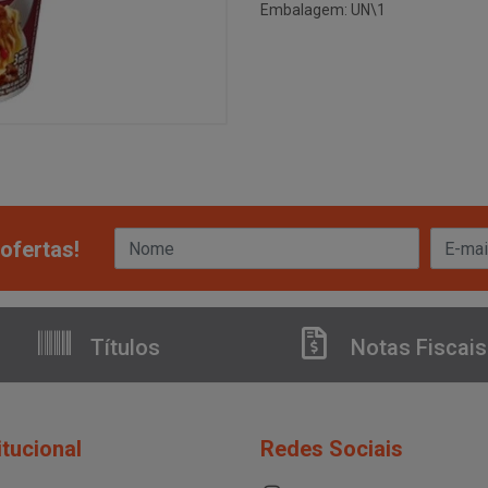
Embalagem: UN\1
ofertas!
Títulos
Notas Fiscais
itucional
Redes Sociais