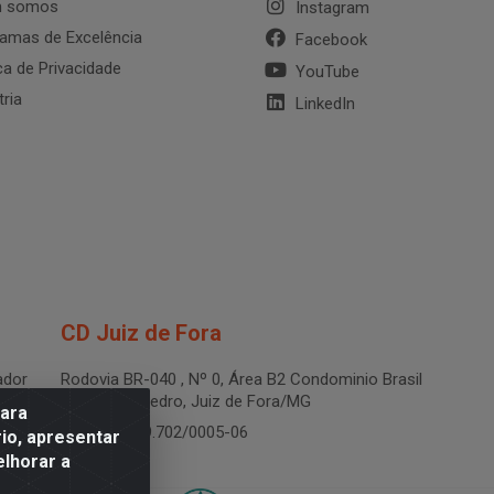
 somos
Instagram
amas de Excelência
Facebook
ica de Privacidade
YouTube
tria
LinkedIn
CD Juiz de Fora
dor
Rodovia BR-040 , Nº 0, Área B2 Condominio Brasil
LOG - São Pedro, Juiz de Fora/MG
para
CNPJ 19.199.702/0005-06
io, apresentar
elhorar a