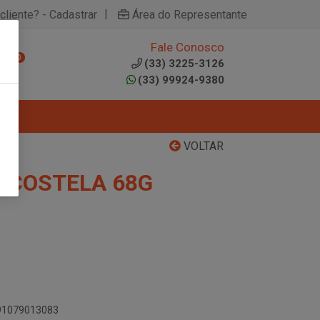
|
cliente? - Cadastrar
Área do Representante
Fale Conosco
0
(33) 3225-3126
(33) 99924-9380
VOLTAR
 COSTELA 68G
891079013083