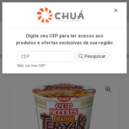
×
Baixe já nosso APP
0
Digite seu CEP para ter acesso aos
produtos e ofertas exclusivas da sua região
Pesquisar
VOLTAR
INÍCIO
NISSIN
Não sei meu CEP
CUP NOODLES FRANGO TERIYAKI 72G NISSIN