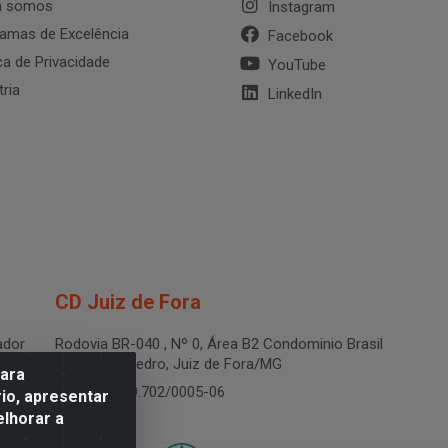
 somos
Instagram
amas de Excelência
Facebook
ica de Privacidade
YouTube
tria
LinkedIn
CD Juiz de Fora
dor
Rodovia BR-040 , Nº 0, Área B2 Condominio Brasil
LOG - São Pedro, Juiz de Fora/MG
para
CNPJ 19.199.702/0005-06
io, apresentar
elhorar a