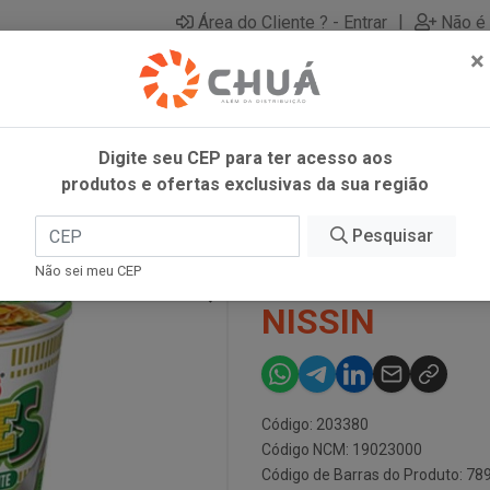
|
Área do Cliente ? - Entrar
Não é 
×
Digite seu CEP para ter acesso aos
produtos e ofertas exclusivas da sua região
SIN
Pesquisar
CUP NOODLES
Não sei meu CEP
NISSIN
Código: 203380
Código NCM: 19023000
Código de Barras do Produto: 7