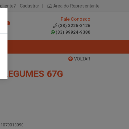
|
cliente? - Cadastrar
Área do Representante
Fale Conosco
0
(33) 3225-3126
(33) 99924-9380
VOLTAR
 LEGUMES 67G
891079013090