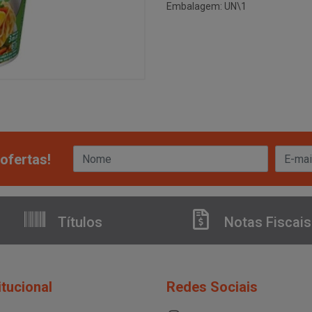
Embalagem: UN\1
ofertas!
Títulos
Notas Fiscais
itucional
Redes Sociais